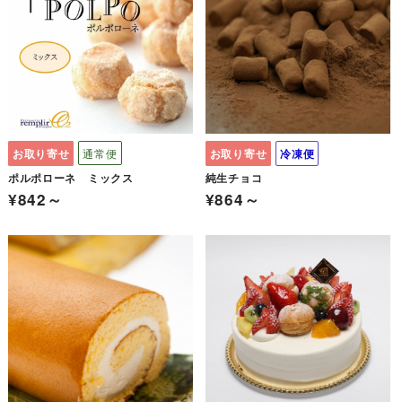
お取り寄せ
通常便
お取り寄せ
冷凍便
ポルポローネ ミックス
純生チョコ
¥842～
¥864～