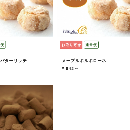
常便
お取り寄せ
通常便
 バターリッチ
メープルポルポローネ
¥ 842～